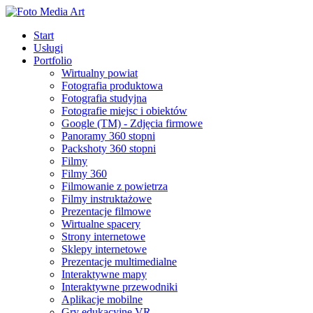
Start
Usługi
Portfolio
Wirtualny powiat
Fotografia produktowa
Fotografia studyjna
Fotografie miejsc i obiektów
Google (TM) - Zdjęcia firmowe
Panoramy 360 stopni
Packshoty 360 stopni
Filmy
Filmy 360
Filmowanie z powietrza
Filmy instruktażowe
Prezentacje filmowe
Wirtualne spacery
Strony internetowe
Sklepy internetowe
Prezentacje multimedialne
Interaktywne mapy
Interaktywne przewodniki
Aplikacje mobilne
Gry edukacyjne VR