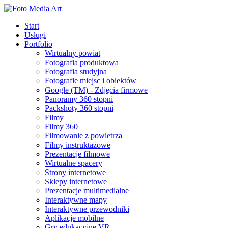
Start
Usługi
Portfolio
Wirtualny powiat
Fotografia produktowa
Fotografia studyjna
Fotografie miejsc i obiektów
Google (TM) - Zdjęcia firmowe
Panoramy 360 stopni
Packshoty 360 stopni
Filmy
Filmy 360
Filmowanie z powietrza
Filmy instruktażowe
Prezentacje filmowe
Wirtualne spacery
Strony internetowe
Sklepy internetowe
Prezentacje multimedialne
Interaktywne mapy
Interaktywne przewodniki
Aplikacje mobilne
Gry edukacyjne VR