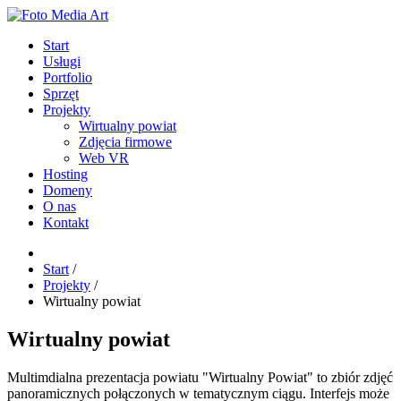
Start
Usługi
Portfolio
Sprzęt
Projekty
Wirtualny powiat
Zdjęcia firmowe
Web VR
Hosting
Domeny
O nas
Kontakt
Start
/
Projekty
/
Wirtualny powiat
Wirtualny powiat
Multimdialna prezentacja powiatu "Wirtualny Powiat" to zbiór zdjęć
panoramicznych połączonych w tematycznym ciągu. Interfejs może