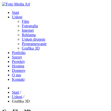
Start
Usługi
Film
Fotografia
Internet
Reklama
Usługi dronem
Programowanie
Grafika 3D
Portfolio
Sprzęt
Projekty
Hosting
Domeny
O nas
Kontakt
Start
/
Usługi
/
Grafika 3D