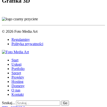
Grafika 3D
© 2026 Foto Media Art
Regulaminy
Polityka prywatności
Start
Usługi
Portfolio
Sprzęt
Projekty
Hosting
Domeny
O nas
Kontakt
Szukaj...
Go