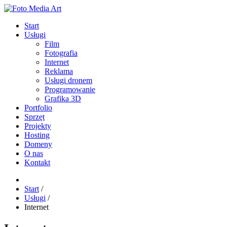
Start
Usługi
Film
Fotografia
Internet
Reklama
Usługi dronem
Programowanie
Grafika 3D
Portfolio
Sprzęt
Projekty
Hosting
Domeny
O nas
Kontakt
Start
/
Usługi
/
Internet